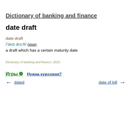
Dictionary of banking and finance
date draft
date draft
/'deɪt drɑ:ft/
noun
a draft which has a certain maturity date
Dictionary of banking and finance
.
2015
.
Игры ⚽
Нужна курсовая?
dated
date of bill