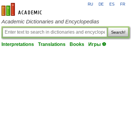
RU
DE
ES
FR
en-academic.com
Academic Dictionaries and Encyclopedias
Search!
Interpretations
Translations
Books
Игры ⚽