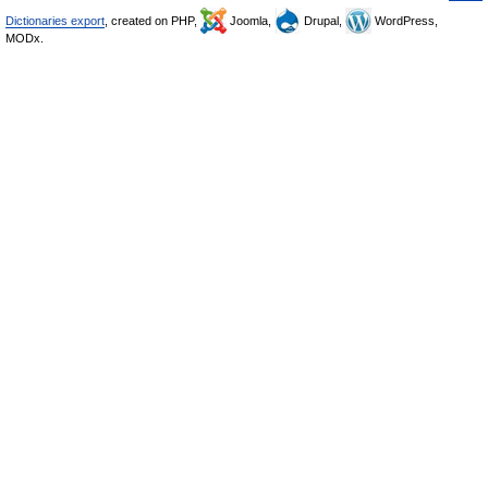
Dictionaries export
, created on PHP,
Joomla,
Drupal,
WordPress,
MODx.